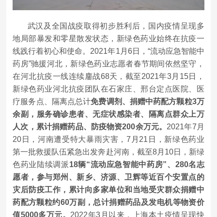
武汉及全国战疫取得初步胜利后，国内疫情呈现多
地局部暴发和零星散发状态，新绿色药业始终在抗疫一
线践行着初心和使命。2021年1月6日，“流动应急智能中
药房”驰援河北，新绿色药业志愿者春节期间依然坚守，
在河北抗疫一线连续鏖战68天，截至2021年3月15日，
新绿色药业河北抗疫团队在石家庄、邢台定点医院、医
疗服务点、隔离点总计
免费调剂、捐赠中药配方颗粒3万
余副，服务确诊患者、无症状感染者、隔离点群众上万
人次，累计捐赠药品、防疫物资200余万元。
2021年7月
20日，河南遭受特大暴雨灾害，7月21日，新绿色药业
第一批救援队伍紧急出发奔赴河南，截至8月10日，新绿
色药业陆续调派
18辆“流动应急智能中药房”、280名志
愿者，参与郑州、新乡、济源、卫辉等近百个安置点的
灾后防疫工作，累计向多家单位和当地受灾群众捐赠中
药配方颗粒约60万副，总计捐赠药品及发电机等物资价
值5000多万元。
2022年3月以来，上海本土疫情呈现快