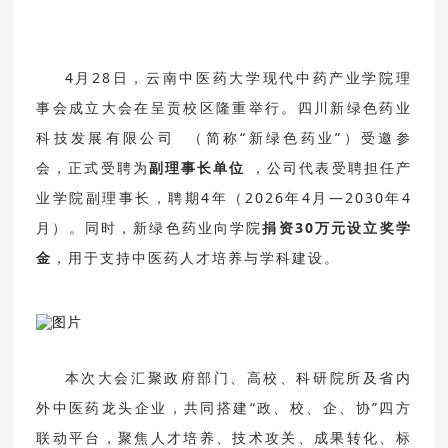
4
月
28
日，云南中医药大学现代中药产业学院理
事会成立大会在呈贡校区隆重举行。
四川新绿色药业
科技发展有限公司
（简称
“新绿色药业”）
受邀参
会，正式受聘为
副理事长单位
，公司代表受聘担任产
业学院副理事长，聘期
4
年（
2026
年
4
月
—2030
年
4
月）。同时，新绿色药业向学院
捐资
30
万元设立奖学
金
，用于支持中医药人才培养与学科建设。
本次大会汇聚政府部门、高校、科研院所及省内
外中医药龙头企业，共同搭建
“
政、校、企、协
”
四方
联动平台，聚焦人才培养、技术攻关、成果转化、标